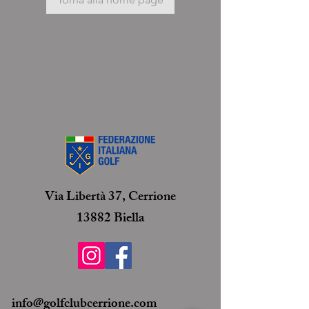
Via Libertà 37, Cerrione
13882 Biella
info@golfclubcerrione.com