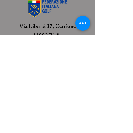
Via Libertà 37, Cerrione
13882 Biella
info@golfclubcerrione.com
+39 3396353001